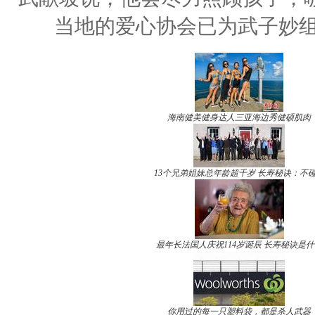
当地的爱心协会已为武子妙组
海南健美健身达人三亚海边秀健硕肌肉
13个兄弟姐妹总年龄超千岁 长寿秘诀：不
最年长法国人庆祝114岁诞辰 长寿秘诀是什
你用过的每一只塑料袋，都是杀人武器