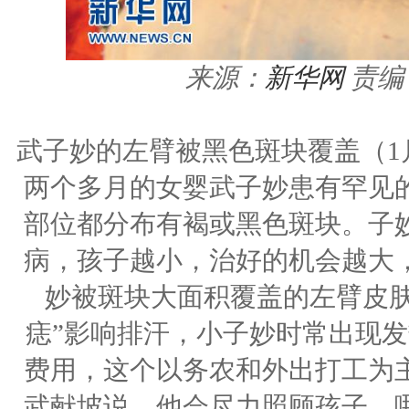
来源：
新华网
责编
武子妙的左臂被黑色斑块覆盖（1
两个多月的女婴武子妙患有罕见
部位都分布有褐或黑色斑块。子
病，孩子越小，治好的机会越大
妙被斑块大面积覆盖的左臂皮肤
痣”影响排汗，小子妙时常出现发
费用，这个以务农和外出打工为
武献坡说，他会尽力照顾孩子，