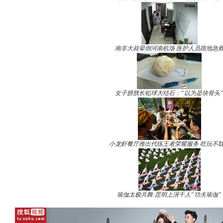
南非大叔晕倒河南机场 医护人员跪地急
女子膀胱长铅球大结石：“以为是块骨头
小龙虾餐厅推出代练王者荣耀服务 吃玩不
瑜伽太极共舞:昆明上演千人“功夫瑜伽”