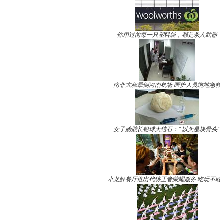
你用过的每一只塑料袋，都是杀人武器
南非大叔晕倒河南机场 医护人员跪地急
女子膀胱长铅球大结石：“以为是块骨头
小龙虾餐厅推出代练王者荣耀服务 吃玩不