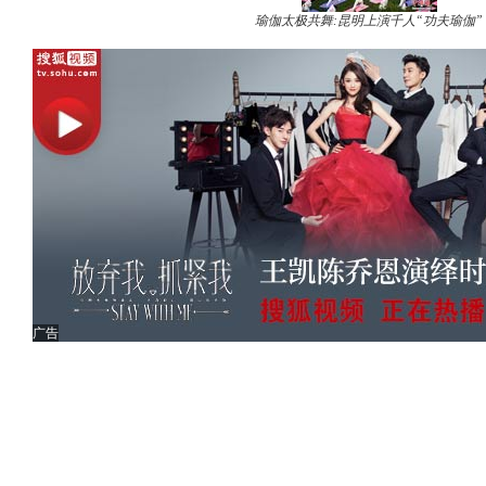
瑜伽太极共舞:昆明上演千人“功夫瑜伽”
广告