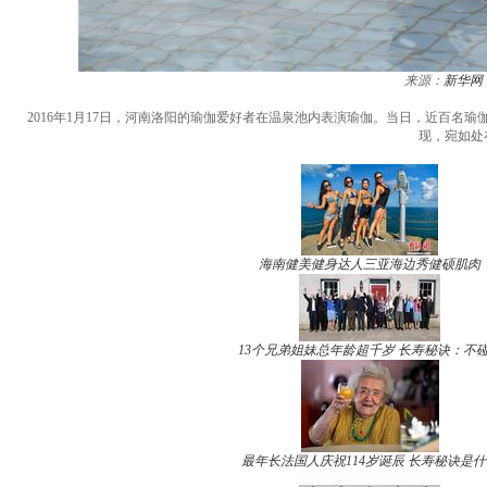
来源：
新华网
2016年1月17日，河南洛阳的瑜伽爱好者在温泉池内表演瑜伽。当日，近百
现，宛如处
海南健美健身达人三亚海边秀健硕肌肉
13个兄弟姐妹总年龄超千岁 长寿秘诀：不
最年长法国人庆祝114岁诞辰 长寿秘诀是什